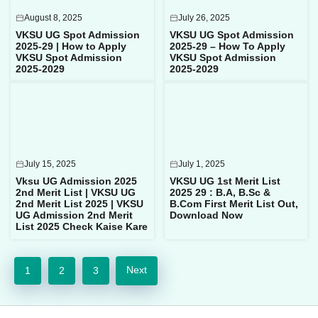
August 8, 2025
July 26, 2025
VKSU UG Spot Admission
VKSU UG Spot Admission
2025-29 | How to Apply
2025-29 – How To Apply
VKSU Spot Admission
VKSU Spot Admission
2025-2029
2025-2029
July 15, 2025
July 1, 2025
Vksu UG Admission 2025
VKSU UG 1st Merit List
2nd Merit List | VKSU UG
2025 29 : B.A, B.Sc &
2nd Merit List 2025 | VKSU
B.Com First Merit List Out,
UG Admission 2nd Merit
Download Now
List 2025 Check Kaise Kare
Next
1
2
3